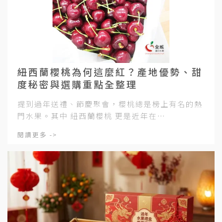
紐西蘭櫻桃為何這麼紅？產地優勢、甜
度秘密與選購重點全整理
提到過年送禮、節慶聚會，櫻桃總是榜上有名的熱
門水果。其中 紐西蘭櫻桃 更是近年在⋯
閱讀更多 ->