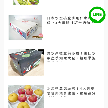
日本水蜜桃產季是什麼時
候？4大選購技巧告訴你，
這樣買不踩雷！
買水果禮盒前必看！進口水
果產季知識大全：輕鬆掌握
當季美味
水果禮盒怎麼挑？4大送禮
情境與預算建議，精選高質
感禮盒推薦！