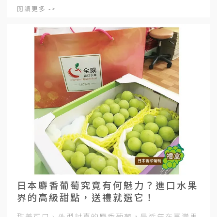
閱讀更多 ->
日本麝香葡萄究竟有何魅力？進口水果
界的高級甜點，送禮就選它！
甜美可口、外型討喜的麝香葡萄，是近年在臺灣果