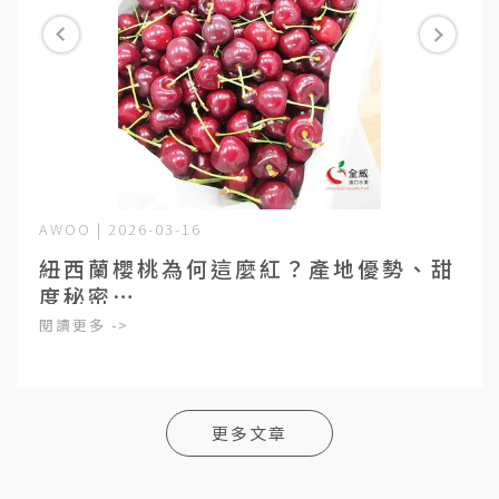
AWOO | 2026-03-16
紐西蘭櫻桃為何這麼紅？產地優勢、甜
度秘密⋯
閱讀更多 ->
更多文章