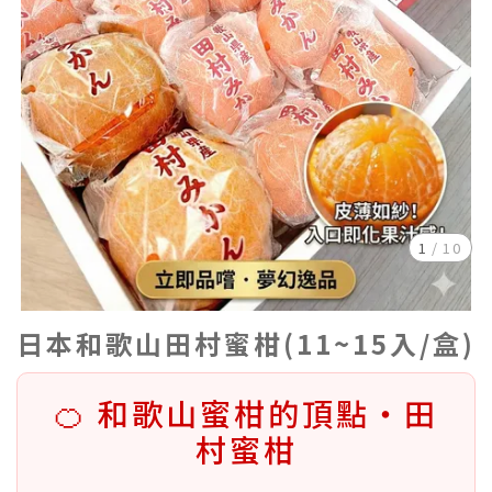
1
/
10
日本和歌山田村蜜柑(11~15入/盒)
🍊 和歌山蜜柑的頂點・田
村蜜柑