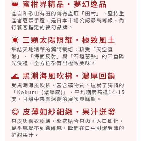
👑 蜜柑界精品・夢幻逸品
產自和歌山有田的傳奇產區「田村」。堅持生
產者逐顆手選，是日本市場公認最高等級、內
行饕客指定的夢幻品牌。
☀️ 三顆太陽照耀・極致風土
集結天地精華的獨特栽培：接受「天空直
射」、「海面反射」與「石垣蓄熱」的三重陽
光洗禮，全方位孕育出極致美味。
🌊 黑潮海風吹拂・濃厚回韻
受黑潮海風吹拂，富含礦物質。造就了獨特的
「Kokumi (濃厚感)」，平均糖度高達14-15
度，甘甜中帶有深邃的層次與餘韻。
😋 皮薄如紗細緻・果汁迸發
果皮與囊衣極薄，緊密貼合果肉。入口即化，
幾乎感覺不到纖維感，瞬間在口中引爆豐沛的
鮮甜果汁。