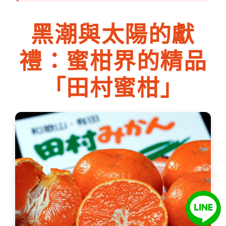
黑潮與太陽的獻
禮：蜜柑界的精品
「田村蜜柑」