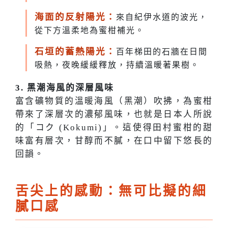
海面的反射陽光：
來自紀伊水道的波光，
從下方溫柔地為蜜柑補光。
石垣的蓄熱陽光：
百年梯田的石牆在日間
吸熱，夜晚緩緩釋放，持續溫暖著果樹。
3. 黑潮海風的深層風味
富含礦物質的溫暖海風（黑潮）吹拂，為蜜柑
帶來了深層次的濃郁風味，也就是日本人所說
的「コク (Kokumi)」。這使得田村蜜柑的甜
味富有層次，甘醇而不膩，在口中留下悠長的
回韻。
舌尖上的感動：無可比擬的細
膩口感