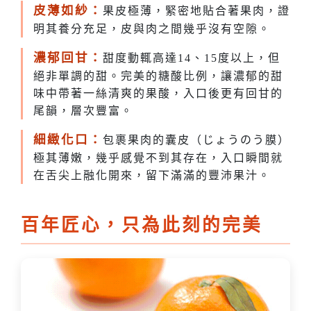
皮薄如紗：
果皮極薄，緊密地貼合著果肉，證
明其養分充足，皮與肉之間幾乎沒有空隙。
濃郁回甘：
甜度動輒高達14、15度以上，但
絕非單調的甜。完美的糖酸比例，讓濃郁的甜
味中帶著一絲清爽的果酸，入口後更有回甘的
尾韻，層次豐富。
細緻化口：
包裹果肉的囊皮（じょうのう膜）
極其薄嫩，幾乎感覺不到其存在，入口瞬間就
在舌尖上融化開來，留下滿滿的豐沛果汁。
百年匠心，只為此刻的完美