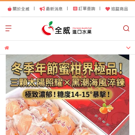
|
|
|