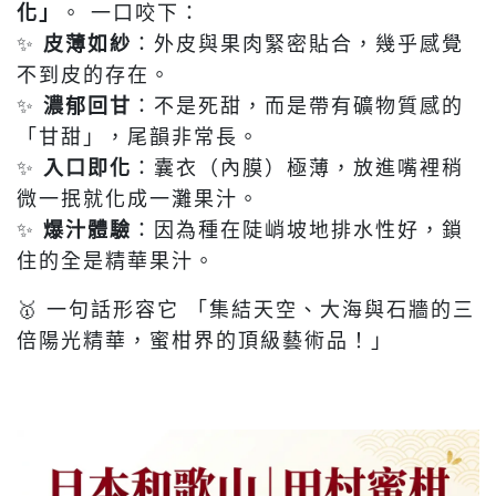
化」
。 一口咬下：
✨
皮薄如紗
：外皮與果肉緊密貼合，幾乎感覺
不到皮的存在。
✨
濃郁回甘
：不是死甜，而是帶有礦物質感的
「甘甜」，尾韻非常長。
✨
入口即化
：囊衣（內膜）極薄，放進嘴裡稍
微一抿就化成一灘果汁。
✨
爆汁體驗
：因為種在陡峭坡地排水性好，鎖
住的全是精華果汁。
🥇 一句話形容它 「集結天空、大海與石牆的三
倍陽光精華，蜜柑界的頂級藝術品！」