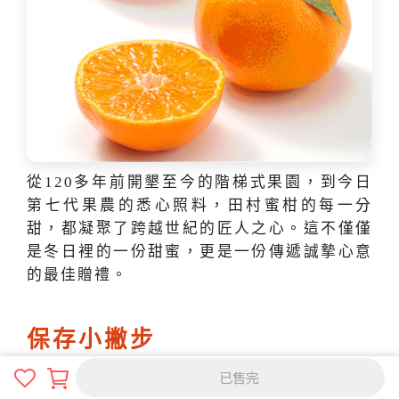
從120多年前開墾至今的階梯式果園，到今日
第七代果農的悉心照料，田村蜜柑的每一分
甜，都凝聚了跨越世紀的匠人之心。這不僅僅
是冬日裡的一份甜蜜，更是一份傳遞誠摯心意
的最佳贈禮。
保存小撇步
已售完
透氣是關鍵
：收到蜜柑後，請務必將箱子打開