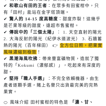
✔
和歌山有田的王者
：在眾多有田蜜柑中，只
有「田村」能站在金字塔頂端。
✔
驚人的 14-15 度高糖度
：甜度炸裂！這幾乎
是芒果等級的甜度，遠超市售蜜柑。
✔
傳說中的「三個太陽」
： 1. 天空直射的陽光
2. 大海反射的陽光（紀伊水道波光） 3. 石牆蓄
熱的陽光（百年梯田） 👉
全方位日照，把果實
風味濃縮到極致
！
✔
黑潮海風吹拂
：帶來豐富礦物質，造就了獨
特的「Kokumi（濃郁感）」，吃起來有深度的
甜。
✔
堅持「職人手選」
：不完全依賴機器，由生
產者逐顆手選，賭上名譽只出貨最完美的完熟
果實。
🍊 風味介紹 田村蜜柑的特色是
「濃、甘、