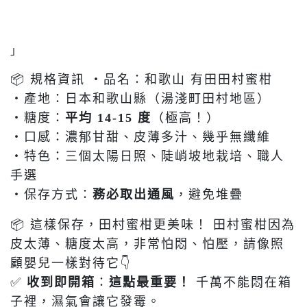
」
📦 規格資訊 ・品名：和歌山 有田田村蜜柑
・產地：日本和歌山縣（湯淺町田村地區）
・糖度：
平均 14-15 度
（極高！）
・口感：濃郁甘甜、皮薄多汁、幾乎無纖維
・特色：三個太陽日照、陡峭坡地栽培、職人
手選
・保存方式：
務必取出通風
，避免堆疊
📦 這樣保存，田村蜜柑更美味！ 田村蜜柑因為
皮太薄、糖度太高，非常怕悶、怕壓，請像照
顧嬰兒一樣對待它👇
✅
收到即開箱
：
這點最重要！
千萬不能悶在箱
子裡，濕氣會讓它發霉。