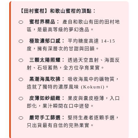
【田村蜜柑】和歌山蜜柑的頂點：
蜜柑界精品：
產自和歌山有田的田村地
區，是最高等級的夢幻逸品。
極致濃郁口感：
平均糖度高達 14-15
度，擁有深層次的甘甜與回韻。
三顆太陽照耀：
透過天空直射、海面反
射、石垣蓄熱，全方位孕育果實。
黑潮海風吹拂：
吸收海風中的礦物質，
造就了獨特的濃厚風味 (Kokumi)。
皮薄如紗細緻：
果皮與囊皮極薄，入口
即化，果汁瞬間在口中迸發。
嚴苛手工篩選：
堅持生產者逐顆手選，
只出貨最有自信的完熟果實。