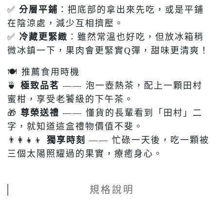
✅
分層平鋪
：把底部的拿出來先吃，或是平鋪
在陰涼處，減少互相擠壓。
✅
冷藏更緊緻
：雖然常溫也好吃，但放冰箱稍
微冰鎮一下，果肉會更緊實Q彈，甜味更清爽！
🍽 推薦食用時機
🍵
極致品茗
—— 泡一壺熱茶，配上一顆田村
蜜柑，享受老饕級的下午茶。
🎁
尊榮送禮
—— 懂貨的長輩看到「田村」二
字，就知道這盒禮物價值不斐。
👨‍👩‍👧‍👦
獨享時刻
—— 忙碌一天後，吃一顆被
三個太陽照耀過的果實，療癒身心。
規格說明