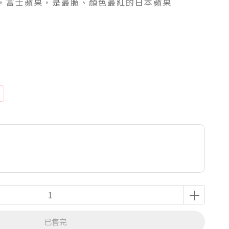
，富士蘋果，是最脆、顏色最紅的日本蘋果
已售完