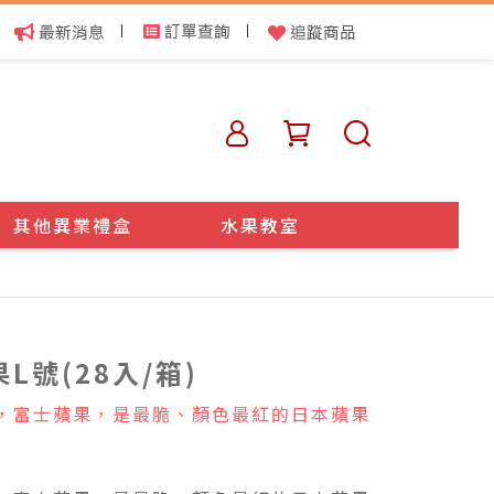
|
|
其他異業禮盒
水果教室
號(28入/箱)
，富士蘋果，是最脆、顏色最紅的日本蘋果