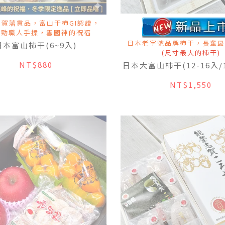
賀藩貢品，富山干柿GI認證，
Q勁職人手揉，雪國神的祝福
日本老字號品牌柿干，長輩最
日本富山柿干(6~9入)
(尺寸最大的柿干)
NT$880
日本大富山柿干(12-16入/1
NT$1,550