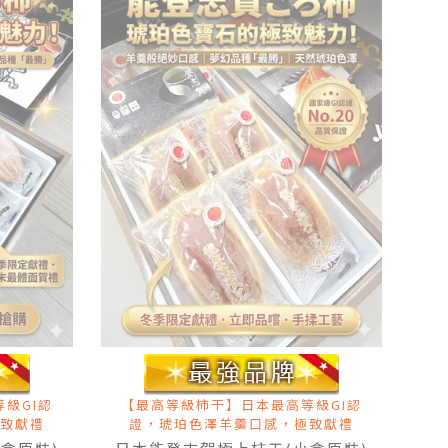
級GI認
【最高等級柿干】日本最高等級GI認
致獻禮
證，琥珀色澤羊羹口感，極致獻禮