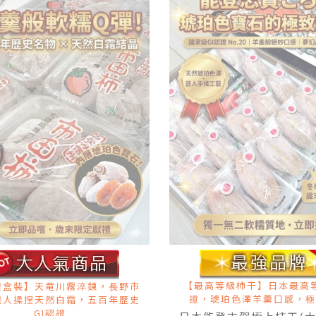
【最高等級柿干】日本最高等
禮盒裝】天竜川霧淬鍊，長野市
證，琥珀色澤羊羹口感，極
職人揉捏天然白霜，五百年歷史
GI認證