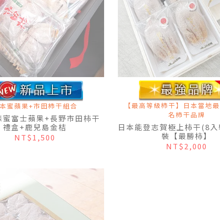
【最高等級柿干】日本當地最
本蜜蘋果+市田柿干組合
名柿干品牌
森蜜富士蘋果+長野市田柿干
禮盒+鹿兒島金桔
日本能登志賀極上柿干(8入
裝【最勝柿】
NT$1,500
NT$2,000