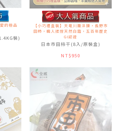
愛的極品
【小巧禮盒裝】天竜川霧淬鍊，長野市
田柿，職人揉捏天然白霜，五百年歷史
GI認證
.4KG裝)
日本市田柿干(8入/原裝盒)
NT$950