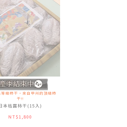
高等級柿干，來自甲州的頂級柿
干!!
日本枯露柿干(15入)
NT$1,800