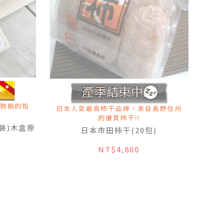
熱銷的知
日本人氣最高柿干品牌，來自長野信州
的優質柿干!!
裝)木盒原
日本市田柿干(20包)
NT$4,800