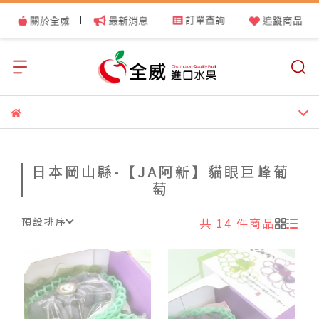
|
|
|
日本岡山縣-【JA阿新】貓眼巨峰葡
萄
預設排序
共 14 件商品