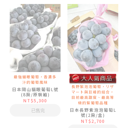
最強貓眼葡萄，香濃多
汁的葡萄風味
長野紫泡泡葡萄，リザ
日本岡山貓眼葡萄L號
マート與巨峰的結合，
(8房/原裝箱)
目前最高甜度、最高等
NT$5,300
級的紫葡萄品種
已售完
日本長野紫泡泡葡萄L
號(2房/盒)
NT$2,700