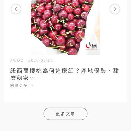
AWOO | 2026-03-16
紐西蘭櫻桃為何這麼紅？產地優勢、甜
度秘密⋯
閱讀更多 ->
更多文章